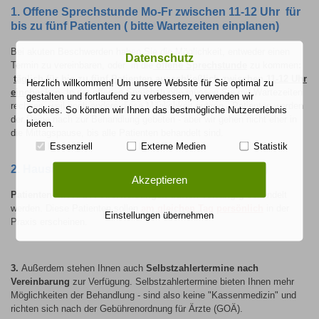
1. Offene Sprechstunde Mo-Fr zwischen 11-12 Uhr für
bis zu fünf Patienten ( bitte Wartezeiten einplanen)
Bei akuten Beschwerden haben Sie die Möglichkeit, entweder einen
Datenschutz
Termin zu vereinbaren, oder
in die
offene Sprechstunde
zu kommen
:
täglich für bis zu fünf Patienten ausschließlich zwischen 11-12 Uhr
Herzlich willkommen! Um unsere Website für Sie optimal zu
einchecken.
In der offenen Sprechstunde müssen Sie mit Wartezeiten
gestalten und fortlaufend zu verbessern, verwenden wir
rechnen, weil noch andere diese Möglichkeit nutzen - Patienten werden
Cookies. So können wir Ihnen das bestmögliche Nutzererlebnis
der Reihe nach zur Behandlung gebeten - aber wir gehen nicht eher in
bieten.
die Mittagspause, bis alle Patienten behandelt sind.
Essenziell
Externe Medien
Statistik
2. Hausarzt-Vermittlung (HAFA-Überweisungen)
Akzeptieren
Patienten mit HAFA-Überweisungen dürfen vorrangig
behandelt
werden. Diese Patienten sollen
am
gleichen Tag
persönlich
in der
Einstellungen übernehmen
Praxis erscheinen.
3.
Außerdem stehen Ihnen auch
Selbstzahlertermine nach
Vereinbarung
zur Verfügung. Selbstzahlertermine bieten Ihnen mehr
Möglichkeiten der Behandlung - sind also keine "Kassenmedizin" und
richten sich nach der Gebührenordnung für Ärzte (GOÄ).